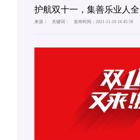
护航双十一，集善乐业人全
来源： 关键词： 发布时间：2021-11-10 16:45:58