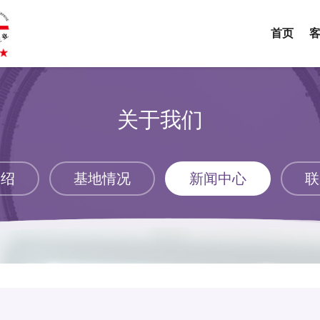
首页
首页
关于我们
新闻中心
介绍
基地情况
新闻中心
联
介绍
基地情况
联