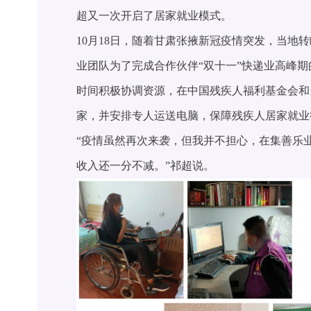
超又一次开启了居家就业模式。
10月18日，随着甘肃张掖新冠疫情突发，当地
业团队为了完成合作伙伴“双十一”快递业高峰
时间积极协调资源，在中国残疾人福利基金会和
家，并安排专人运送电脑，保障残疾人居家就业
“疫情虽然再次来袭，但我并不担心，在集善乐
收入还一分不减。”祁超说。