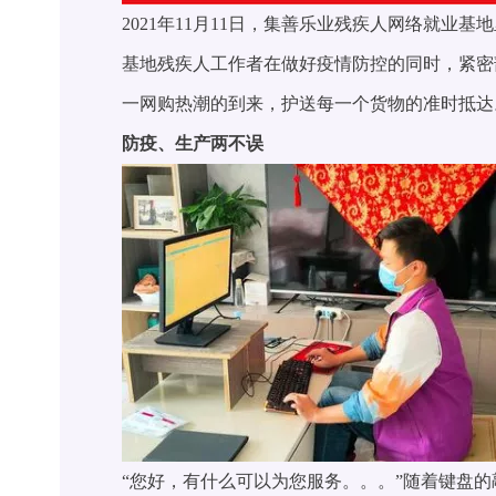
2021年11月11日，集善乐业残疾人网络就业
基地残疾人工作者在做好疫情防控的同时，紧密
一网购热潮的到来，护送每一个货物的准时抵达
防疫、生产两不误
“您好，有什么可以为您服务。。。”随着键盘