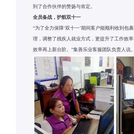
到了合作伙伴的赞扬与肯定。
全员备战，护航双十一
“为了全力保障‘双十一’期间客户能顺利收到包
理，调整了残疾人就业方式，更提升了工作效率
效率再上新台阶。”集善乐业客服团队负责人说