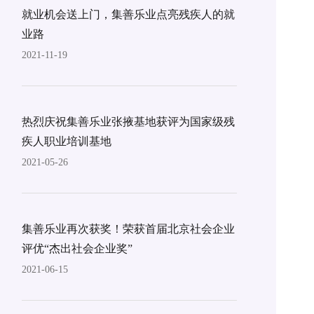
就业机会送上门，集善乐业点亮残疾人的就
业路
2021-11-19
热烈庆祝集善乐业张掖基地获评为国家级残
疾人职业培训基地
2021-05-26
集善乐业再次获奖！荣获首届北京社会企业
评优“杰出社会企业奖”
2021-06-15