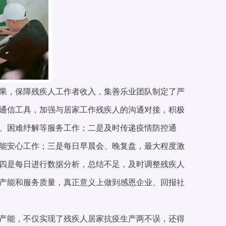
果，保障残疾人工作者收入，集善乐业团队制定了严
通信工具，加强与居家工作残疾人的沟通对接，积极
、困难纾解等服务工作；二是及时传递疫情防控通
能安心工作；三是每日早晨会、晚复盘，最大程度激
四是每日进行数据分析，总结不足，及时调整残疾人
产能和服务质量，真正意义上做到感恩企业、回报社
产能，不仅实现了残疾人居家抗疫生产两不误，还得