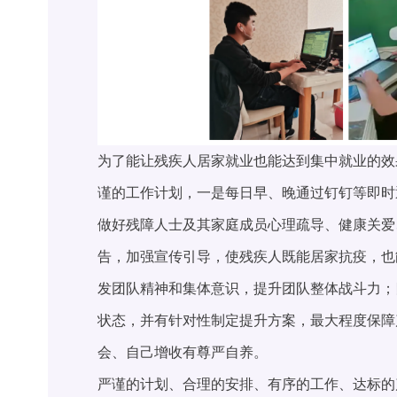
为了能让残疾人居家就业也能达到集中就业的效
谨的工作计划，一是每日早、晚通过钉钉等即时
做好残障人士及其家庭成员心理疏导、健康关爱
告，加强宣传引导，使残疾人既能居家抗疫，也
发团队精神和集体意识，提升团队整体战斗力；
状态，并有针对性制定提升方案，最大程度保障
会、自己增收有尊严自养。
严谨的计划、合理的安排、有序的工作、达标的